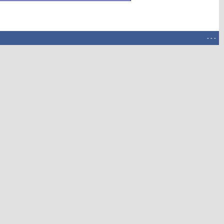
-
-
-