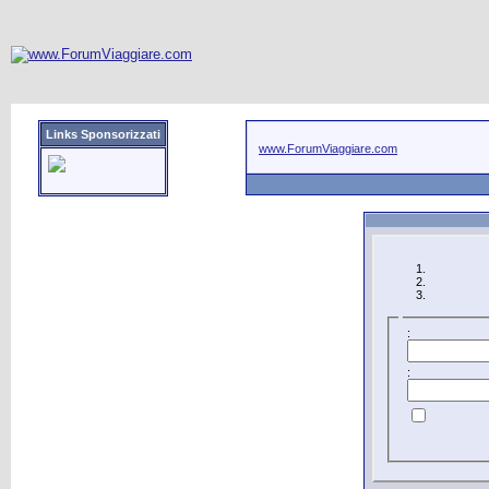
Links Sponsorizzati
www.ForumViaggiare.com
:
: