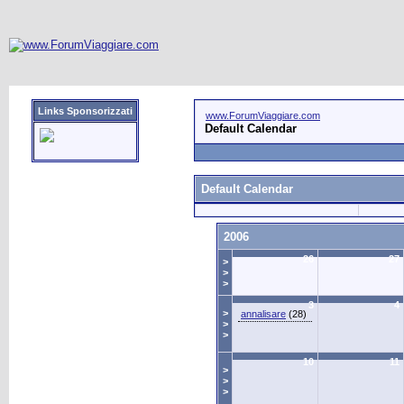
Links Sponsorizzati
www.ForumViaggiare.com
Default Calendar
Default Calendar
2006
26
27
>
>
>
3
4
>
annalisare
(28)
>
>
10
11
>
>
>