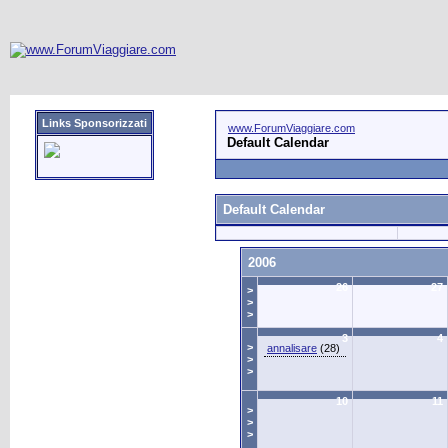
Links Sponsorizzati
www.ForumViaggiare.com
Default Calendar
Default Calendar
2006
26
27
>
>
>
3
4
>
annalisare
(28)
>
>
10
11
>
>
>