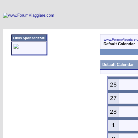
Links Sponsorizzati
www.ForumViaggiare.
Default Calendar
Default Calendar
26
27
28
1