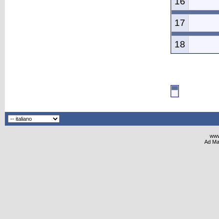
16
17
18
www
Ad Ma