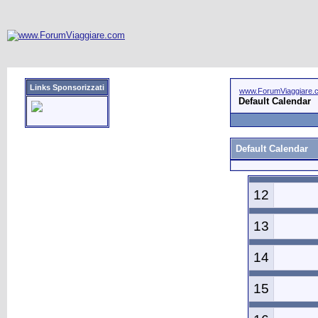
Links Sponsorizzati
www.ForumViaggiare.
Default Calendar
Default Calendar
12
13
14
15