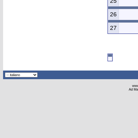
25
26
27
www
Ad Ma