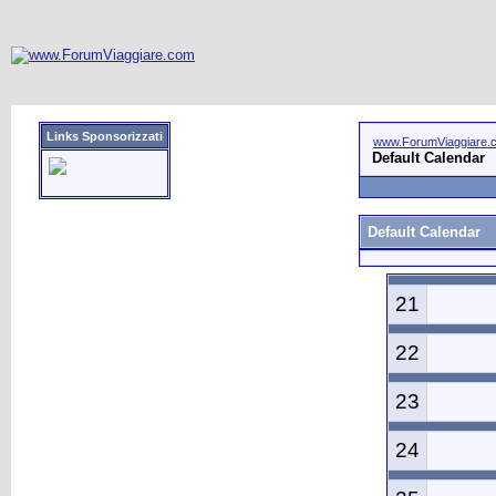
Links Sponsorizzati
www.ForumViaggiare.
Default Calendar
Default Calendar
21
22
23
24