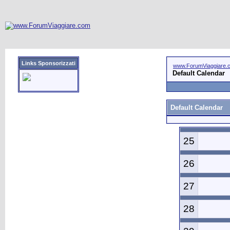
Links Sponsorizzati
www.ForumViaggiare.
Default Calendar
Default Calendar
25
26
27
28