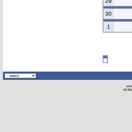
29
30
1
www
Ad Ma