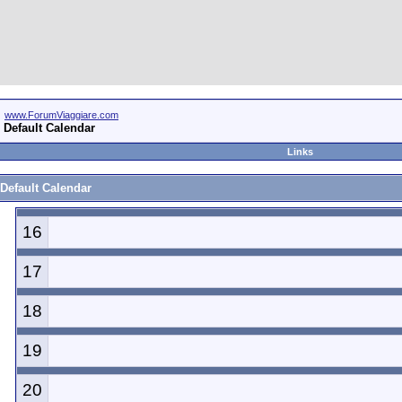
www.ForumViaggiare.com
Default Calendar
Links
Default Calendar
16
17
18
19
20