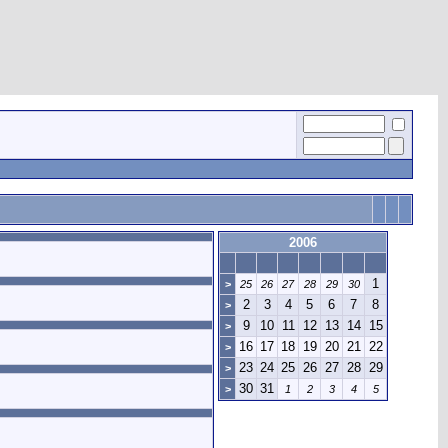
2006
1
>
25
26
27
28
29
30
2
3
4
5
6
7
8
>
9
10
11
12
13
14
15
>
16
17
18
19
20
21
22
>
23
24
25
26
27
28
29
>
30
31
>
1
2
3
4
5