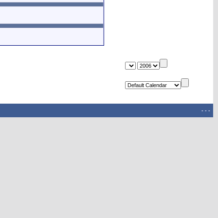
-
-
-