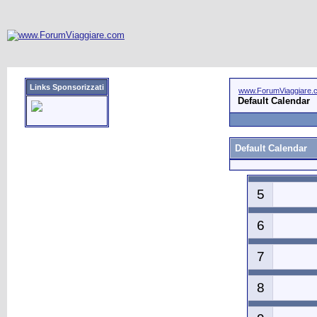
Links Sponsorizzati
www.ForumViaggiare.
Default Calendar
Default Calendar
5
6
7
8