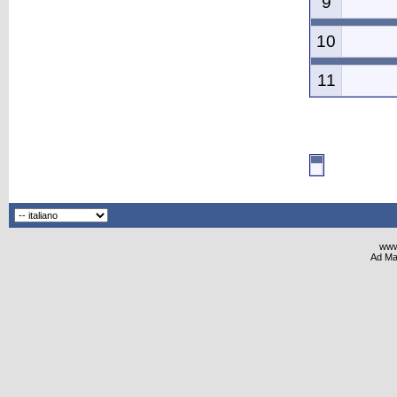
9
10
11
www
Ad Ma