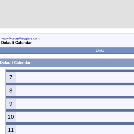
www.ForumViaggiare.com
Default Calendar
Links
Default Calendar
7
8
9
10
11