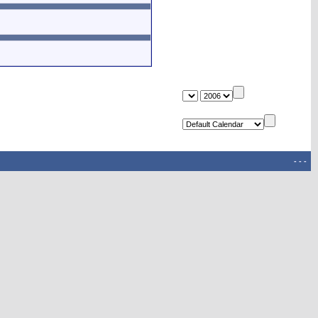
-
-
-