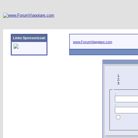
Links Sponsorizzati
www.ForumViaggiare.com
:
: