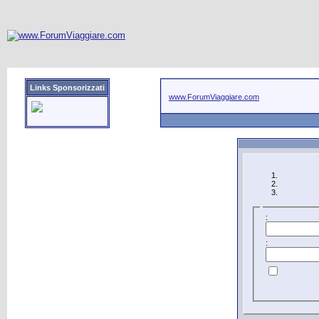
Links Sponsorizzati
www.ForumViaggiare.com
:
: