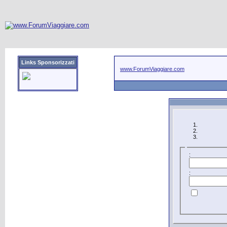
Links Sponsorizzati
www.ForumViaggiare.com
:
: