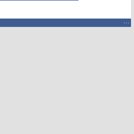
-
-
-