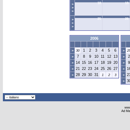
18
19
>
>
>
25
26
>
>
>
2006
1
2
3
4
5
6
>
30
>
2
7
8
9
10
11
12
13
2
>
>
14
15
16
17
18
19
20
9
>
>
21
22
23
24
25
26
27
1
>
>
28
29
30
31
2
>
1
2
3
>
3
>
www
Ad Ma