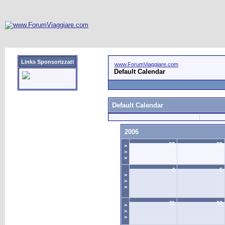
Links Sponsorizzati
www.ForumViaggiare.com
Default Calendar
Default Calendar
2006
28
29
>
>
>
4
5
>
>
>
11
12
>
>
>