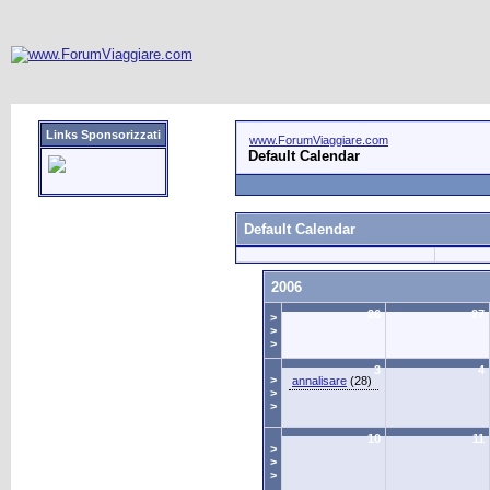
Links Sponsorizzati
www.ForumViaggiare.com
Default Calendar
Default Calendar
2006
26
27
>
>
>
3
4
>
annalisare
(28)
>
>
10
11
>
>
>