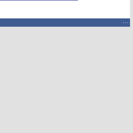
-
-
-