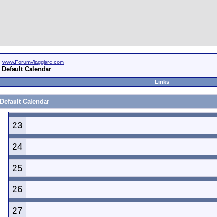
www.ForumViaggiare.com
Default Calendar
Links
Default Calendar
23
24
25
26
27