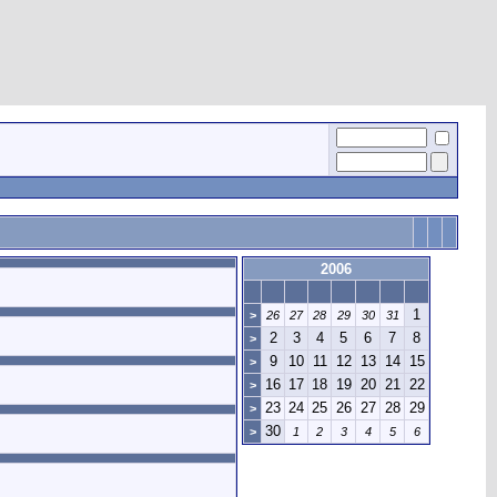
2006
1
>
26
27
28
29
30
31
2
3
4
5
6
7
8
>
9
10
11
12
13
14
15
>
16
17
18
19
20
21
22
>
23
24
25
26
27
28
29
>
30
>
1
2
3
4
5
6