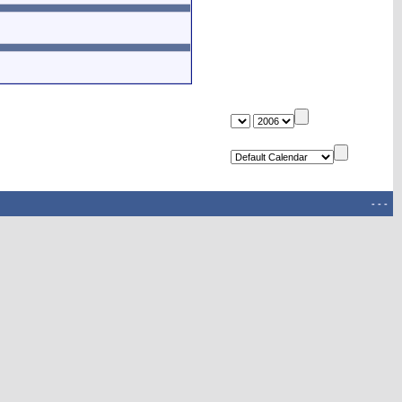
-
-
-