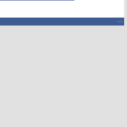
-
-
-