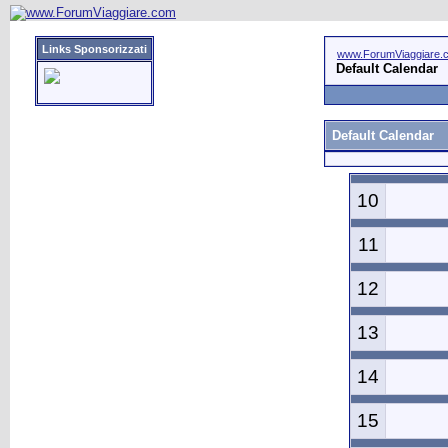
Links Sponsorizzati
www.ForumViaggiare.
Default Calendar
Default Calendar
10
11
12
13
14
15