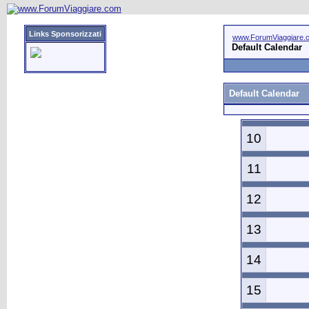
Links Sponsorizzati
www.ForumViaggiare.
Default Calendar
Default Calendar
10
11
12
13
14
15