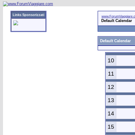
Links Sponsorizzati
www.ForumViaggiare.
Default Calendar
Default Calendar
10
11
12
13
14
15