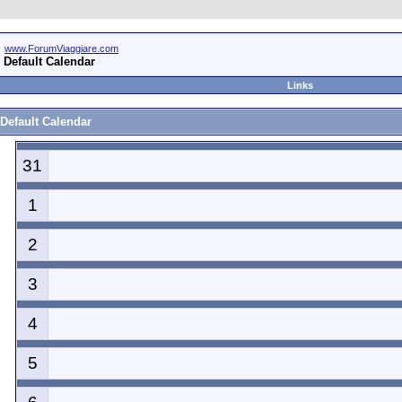
www.ForumViaggiare.com
Default Calendar
Links
Default Calendar
31
1
2
3
4
5