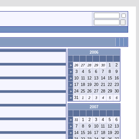
2006
1
2
>
26
27
28
29
30
3
4
5
6
7
8
9
>
10
11
12
13
14
15
16
>
17
18
19
20
21
22
23
>
24
25
26
27
28
29
30
>
31
>
1
2
3
4
5
6
2007
1
2
3
4
5
6
>
31
7
8
9
10
11
12
13
>
14
15
16
17
18
19
20
>