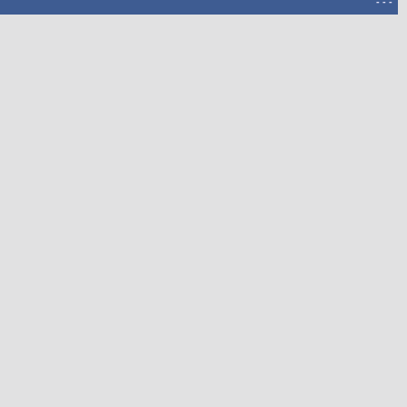
-
-
-