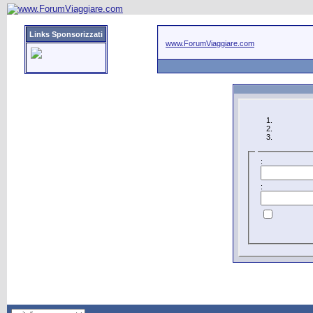
Links Sponsorizzati
www.ForumViaggiare.com
:
: