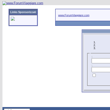
Links Sponsorizzati
www.ForumViaggiare.com
:
: