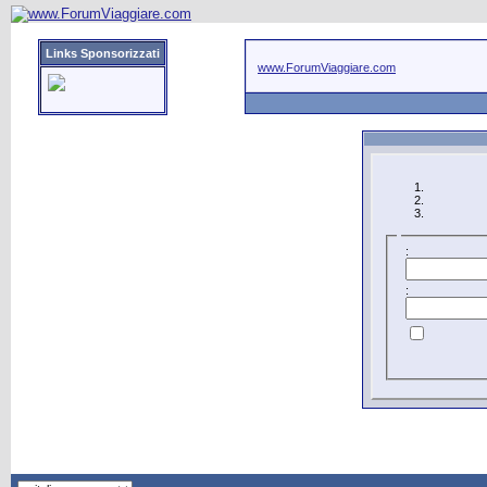
Links Sponsorizzati
www.ForumViaggiare.com
:
: