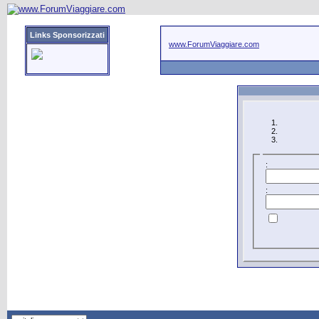
Links Sponsorizzati
www.ForumViaggiare.com
:
: