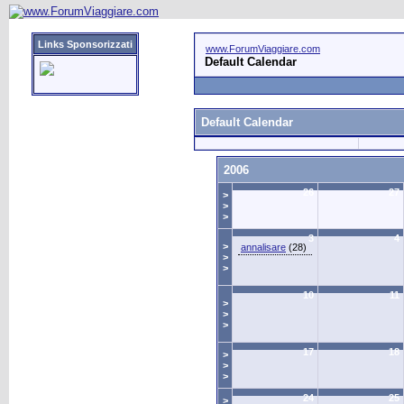
Links Sponsorizzati
www.ForumViaggiare.com
Default Calendar
Default Calendar
2006
26
27
>
>
>
3
4
>
annalisare
(28)
>
>
10
11
>
>
>
17
18
>
>
>
24
25
>