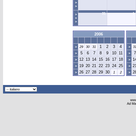
>
>
31
1
>
>
>
2006
1
2
3
4
>
29
30
31
>
3
5
6
7
8
9
10
11
7
>
>
12
13
14
15
16
17
18
1
>
>
19
20
21
22
23
24
25
2
>
>
26
27
28
29
30
2
>
1
2
>
www
Ad Ma