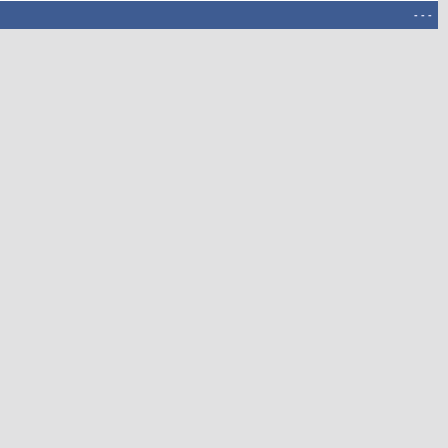
-
-
-