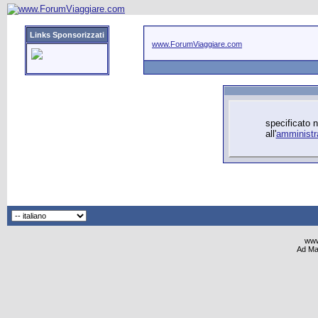
Links Sponsorizzati
www.ForumViaggiare.com
specificato n
all'
amministr
www
Ad Ma